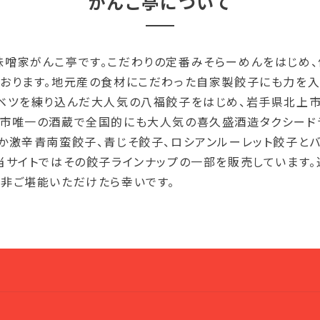
がんこ亭について
味噌家がんこ亭です。こだわりの定番みそらーめんをはじめ
おります。地元産の食材にこだわった自家製餃子にも力を入
ャベツを練り込んだ大人気の八福餃子をはじめ、岩手県北上
上市唯一の酒蔵で全国的にも大人気の喜久盛酒造タクシード
か激辛青南蛮餃子、青じそ餃子、ロシアンルーレット餃子と
当サイトではその餃子ラインナップの一部を販売しています
非ご堪能いただけたら幸いです。