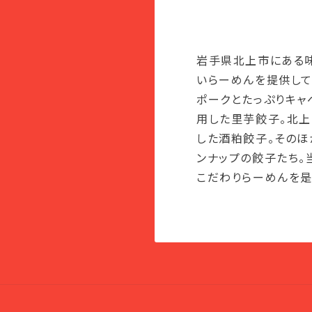
岩手県北上市にある
いらーめんを提供して
ポークとたっぷりキ
用した里芋餃子。北
した酒粕餃子。そのほ
ンナップの餃子たち。
こだわりらーめんを是