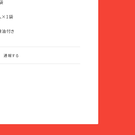
袋
入×1袋
辣油付き
通報する