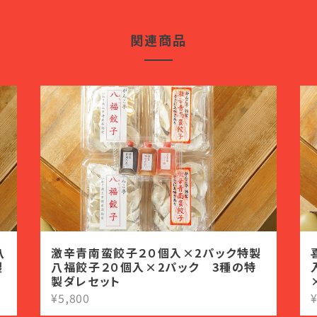
関連商品
八
激辛青南蛮餃子２０個入×2パック特製
製
八福餃子２０個入×2パック 3種の特
製ダレセット
¥5,800
¥