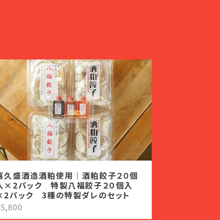
喜久盛酒造酒粕使用｜酒粕餃子２０個
入×2パック 特製八福餃子２０個入
×2パック 3種の特製ダレのセット
5,800