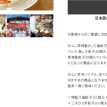
日本国
お客様からのご要望にお応え
がんこ亭特製の、八福餃子2
パック、青しそ餃子20個入
青南蛮餃子20個入り1パ
トになった商品になります‼
がんこ亭オリジナル、全て
おすすめの商品になります‼
是非一度ご賞味ください。
▪️特製八福餃子２０個入
▪️二子さと芋餃子２０個