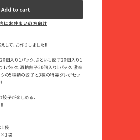
Add to cart
内にお住まいの方向け
して、お作りしました‼︎
0個入り1パック、さといも餃子20個入り1
り1パック、酒粕餃子20個入り1パック、激辛
ックの5種類の餃子と3種の特製ダレがセッ
︎
の餃子が楽しめる、
︎
×1袋
入×1袋