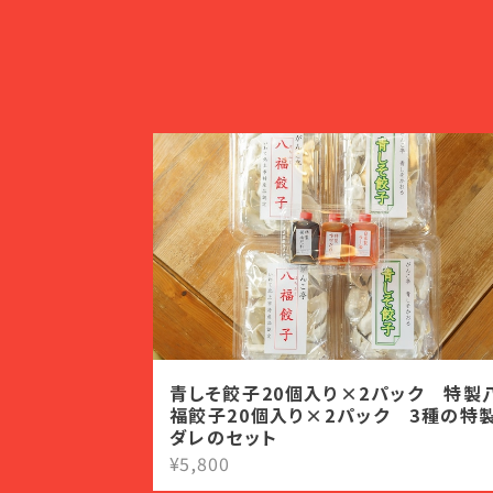
青しそ餃子20個入り×2パック 特製
福餃子20個入り×2パック 3種の特
ダレのセット
¥5,800