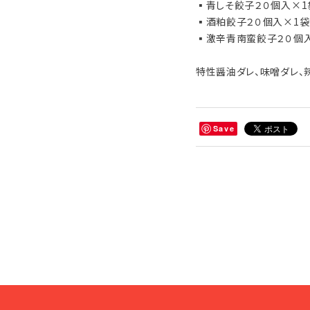
▪️青しそ餃子２０個入×1
▪️酒粕餃子２０個入×1袋
▪️激辛青南蛮餃子２０個
特性醤油ダレ、味噌ダレ、
Save