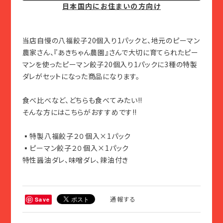
日本国内にお住まいの方向け
当店自慢の八福餃子20個入り1パックと、地元のピーマン
農家さん、『あきちゃん農園』さんで大切に育てられたピー
マンを使ったピーマン餃子20個入り1パックに3種の特製
ダレがセットになった商品になります。
食べ比べなど、どちらも食べてみたい‼︎
そんな方にはこちらがおすすめです‼︎
▪️特製八福餃子２０個入×1パック
▪️ピーマン餃子２０個入×1パック
特性醤油ダレ、味噌ダレ、辣油付き
通報する
Save