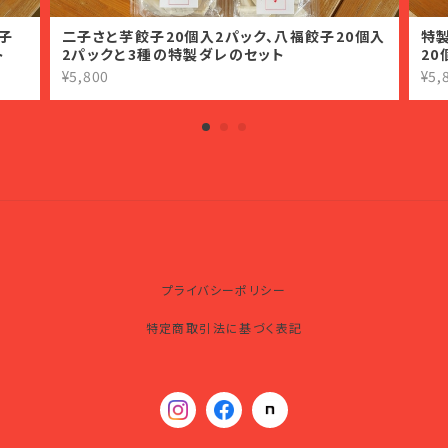
子
二子さと芋餃子20個入2パック、八福餃子20個入
特
ト
2パックと3種の特製ダレのセット
2
¥5,800
¥5,
プライバシーポリシー
特定商取引法に基づく表記