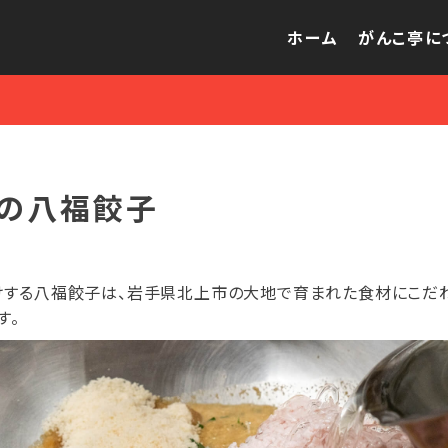
ホーム
がんこ亭に
りの八福餃子
けする八福餃子は、岩手県北上市の大地で育まれた食材にこだ
す。